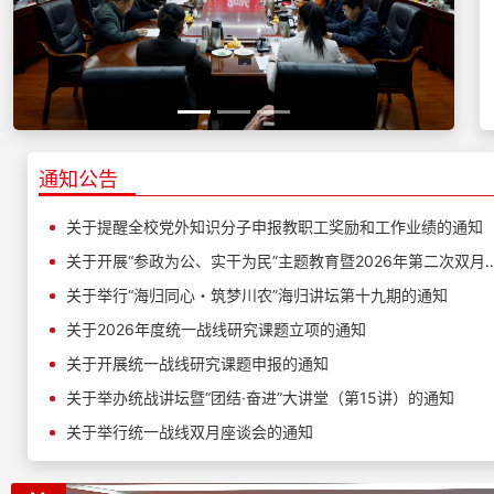
通知公告
关于提醒全校党外知识分子申报教职工奖励和工作业绩的通知
关于开展“参政为公、实干为民”主题教育暨2026
关于举行“海归同心・筑梦川农”海归讲坛第十九期的通知
关于2026年度统一战线研究课题立项的通知
关于开展统一战线研究课题申报的通知
关于举办统战讲坛暨“团结·奋进”大讲堂（第15讲）的通知
关于举行统一战线双月座谈会的通知