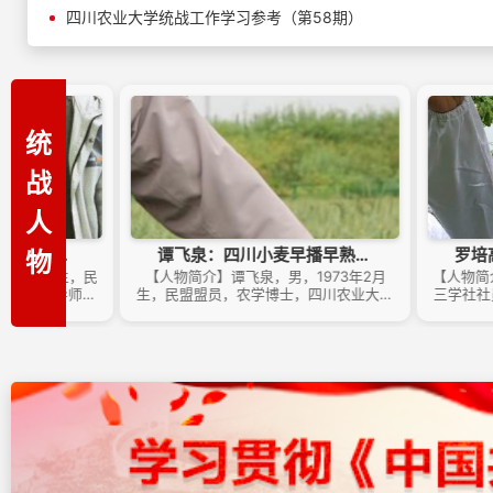
四川农业大学统战工作学习参考（第58期）
统
战
人
谭飞泉：四川小麦早播早熟技术的科研领航者
物
【人物简介】谭飞泉，男，1973年2月
【人物简介】罗培高，男，
生，民盟盟员，农学博士，四川农业大学
三学社社员，理学博士，
农学院副教授、硕士研究生导师，雅安市
学院博士生导师、二级教
政协委员，长期致力于小麦遗传改良与高
产业发展带头人，四川省
产育种研究。主持/参与育成小麦新品种20
人，四川省教书育人名师
余个、省部级课题10余项，发表论文20余
技工作者，雅安市杰出人
篇，获授权发明专利3项。作为四川早播早
市石棉县人民政府副县长
熟型小麦遗传改良革新者，构建了适应四
协常委、雅安市留学人员
川盆地需求的早播早熟型小麦遗传改良体
三学社四川农业大学支社
系，主持育成“川农30”“川农32”“寒露麦”等
获四川省科技进步二等奖
突破性早播早熟型品种（品系），...
高等教育优秀成果二等奖等多