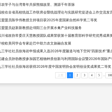
川农学子与台湾青年共探熊猫故里、溯源千年茶脉
我校在全省高校统战工作联席会暨统战理论与实践研究促进会上作交流发
民盟盟员陈学伟教授主持项目获2025年度国家自然科学奖二等奖
民盟盟员赵新新教授赴绵阳三台开展水禽产业科技服务
四川省政协常委庄天慧教授团队成果荣获第十届教育部科学研究优秀成果
学校欧美同学会专家赴巴中助力农文旅融合发展
九三学社社员徐海岩申报成果入选2026年度隧道与地下空间“四新技术”重
民建会员孙勃教授参加园艺植物种质创新与利用国际会议暨2026年国际
九三学社社员徐海岩获得2026年度中国发明协会发明创业奖成果奖二等奖
...
上页
1
2
3
4
5
10