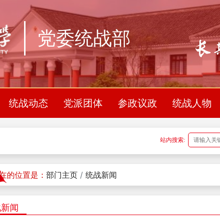
党委统战部
统战动态
党派团体
参政议政
统战人物
站内搜索:
在的位置是：
部门主页
统战新闻
战新闻