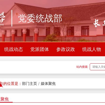
党委统战部
统战动态
党派团体
参政议政
统战人物
站内搜索:
在的位置是：
部门主页
媒体聚焦
体聚焦