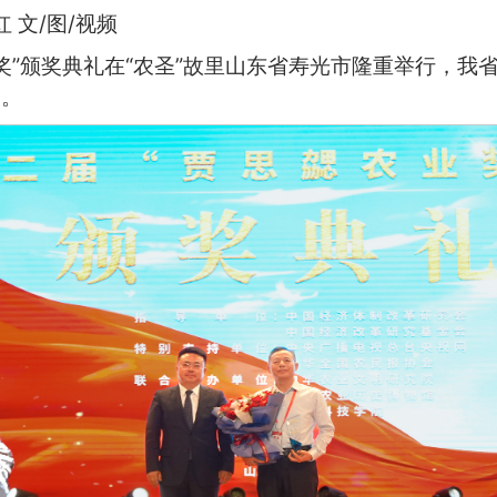
 文/图/视频
业奖”颁奖典礼在“农圣”故里山东省寿光市隆重举行，
奖。