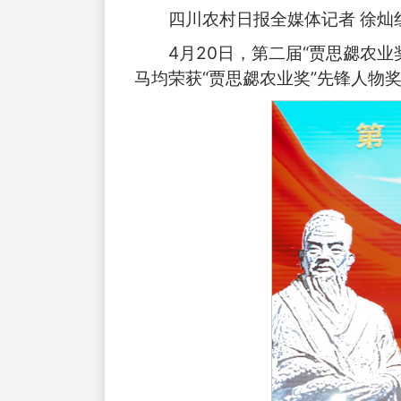
四川农村日报全媒体记者 徐灿红
4月20日，第二届“贾思勰农
马均荣获“贾思勰农业奖”先锋人物