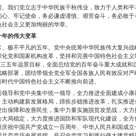
程。我们党立志于中华民族千秋伟业，致力于人类和平
初心、牢记使命，务必谦虚谨慎、艰苦奋斗，务必敢于
色社会主义更加绚丽的华章。
十年的伟大变革
常、极不平凡的五年。党中央统筹中华民族伟大复兴战
深化党和国家机构改革，坚持和完善中国特色社会主义
〇三五年远景目标，全面总结党的百年奋斗重大成就和
战略部署，团结带领全党全军全国各族人民有效应对严
新时代中国特色社会主义不断推向前进。
面领导和党中央集中统一领导，全力推进全面建成小康
，主动构建新发展格局，蹄疾步稳推进改革，扎实推进
突出保障和改善民生，集中力量实施脱贫攻坚战，大力
会大局稳定，大力度推进国防和军队现代化建设，全方
重庆祝中国共产党成立一百周年、中华人民共和国成立
国共产党历史展览馆，号召全党学习和践行伟大建党精