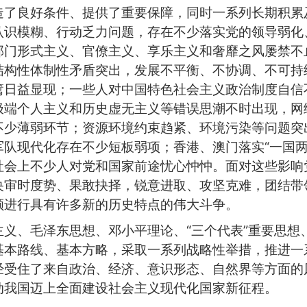
造了良好条件、提供了重要保障，同时一系列长期积累
认识模糊、行动乏力问题，存在不少落实党的领导弱化
部门形式主义、官僚主义、享乐主义和奢靡之风屡禁不
结构性体制性矛盾突出，发展不平衡、不协调、不可持
篱日益显现；一些人对中国特色社会主义政治制度自信
极端个人主义和历史虚无主义等错误思潮不时出现，网
不少薄弱环节；资源环境约束趋紧、环境污染等问题突
队现代化存在不少短板弱项；香港、澳门落实“一国两
社会上不少人对党和国家前途忧心忡忡。面对这些影响
央审时度势、果敢抉择，锐意进取、攻坚克难，团结带
顾进行具有许多新的历史特点的伟大斗争。
义、毛泽东思想、邓小平理论、“三个代表”重要思想
基本路线、基本方略，采取一系列战略性举措，推进一
经受住了来自政治、经济、意识形态、自然界等方面的
动我国迈上全面建设社会主义现代化国家新征程。