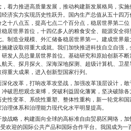
念，着力推进高质量发展，推动构建新发展格局，实施
国经济实力实现历史性跃升。国内生产总值从五十四万
分之十八点五，提高七点二个百分点，稳居世界第二位
量稳居世界首位，十四亿多人的粮食安全、能源安全得
七。制造业规模、外汇储备稳居世界第一。建成世界最
设施建设取得重大成就。我们加快推进科技自立自强，
，研发人员总量居世界首位。基础研究和原始创新不断
人航天、探月探火、深海深地探测、超级计算机、卫星
取得重大成果，进入创新型国家行列。
面深化改革，打响改革攻坚战，加强改革顶层设计，敢
，冲破思想观念束缚，突破利益固化藩篱，坚决破除各
历史性变革、系统性重塑、整体性重构，新一轮党和国
家治理体系和治理能力现代化水平明显提高。
开放战略，构建面向全球的高标准自由贸易区网络，加
深受欢迎的国际公共产品和国际合作平台。我国成为一